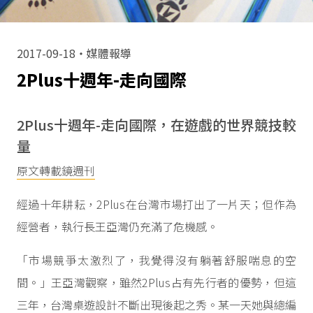
2017-09-18・
媒體報導
2Plus十週年-走向國際
2Plus十週年-走向國際，在遊戲的世界競技較
量
原文轉載鏡週刊
經過十年耕耘，2Plus在台灣市場打出了一片天；但作為
經營者，執行長王亞灣仍充滿了危機感。
「市場競爭太激烈了，我覺得沒有躺著舒服喘息的空
間。」王亞灣觀察，雖然2Plus占有先行者的優勢，但這
三年，台灣桌遊設計不斷出現後起之秀。某一天她與總編