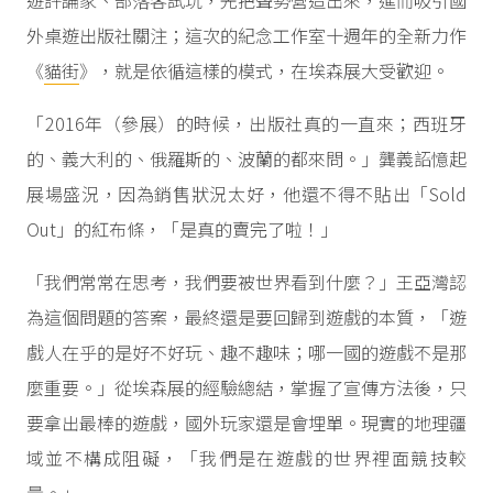
遊評論家、部落客試玩，先把聲勢營造出來，進而吸引國
外桌遊出版社關注；這次的紀念工作室十週年的全新力作
《
貓街
》，就是依循這樣的模式，在埃森展大受歡迎。
「2016年（參展）的時候，出版社真的一直來；西班牙
的、義大利的、俄羅斯的、波蘭的都來問。」龔義詔憶起
展場盛況，因為銷售狀況太好，他還不得不貼出「Sold
Out」的紅布條，「是真的賣完了啦！」
「我們常常在思考，我們要被世界看到什麼？」王亞灣認
為這個問題的答案，最終還是要回歸到遊戲的本質，「遊
戲人在乎的是好不好玩、趣不趣味；哪一國的遊戲不是那
麼重要。」從埃森展的經驗總結，掌握了宣傳方法後，只
要拿出最棒的遊戲，國外玩家還是會埋單。現實的地理疆
域並不構成阻礙，「我們是在遊戲的世界裡面競技較