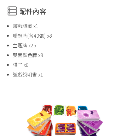
配件內容
遊戲版圖 x1
聯想牌(各40張) x8
主題牌 x25
雙面顏色牌 x8
棋子 x8
遊戲說明書 x1