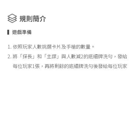
規則簡介
▍遊戲準備
依照玩家人數挑選卡片及手槍的數量。
將「探長」和「主謀」與人數減2的底細牌洗勻，發給
每位玩家1張，再將剩餘的底細牌洗勻後發給每位玩家
2張。各自秘密查看後，面朝下放在玩家版圖上。
將裝備牌洗勻，每位玩家抽取1張裝備牌。
將手槍放在中央。
▍玩家身份
A. 持有探長牌的玩家為忠誠警察的首領。
B. 持有主謀牌的玩家為變節集團的首領。