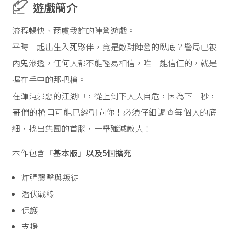
遊戲簡介
流程暢快、爾虞我詐的陣營遊戲。
平時一起出生入死夥伴，竟是敵對陣營的臥底？警局已被
內鬼滲透，任何人都不能輕易相信，唯一能信任的，就是
握在手中的那把槍。
在渾沌邪惡的江湖中，從上到下人人自危，因為下一秒，
哥們的槍口可能已經朝向你！必須仔細調查每個人的底
細，找出集團的首腦，一舉殲滅敵人！
本作包含
「基本版」以及5個擴充
──
炸彈襲擊與叛徒
潛伏戰線
保護
支援