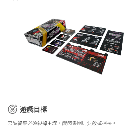
遊戲目標
忠誠警察必須殺掉主謀，變節集團則要殺掉探長。